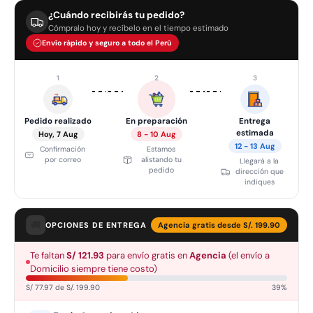
¿Cuándo recibirás tu pedido?
Cómpralo hoy y recíbelo en el tiempo estimado
Envío rápido y seguro a todo el Perú
1
2
3
›
›
Pedido realizado
En preparación
Entrega
estimada
Hoy, 7 Aug
8 - 10 Aug
12 - 13 Aug
Confirmación
Estamos
por correo
alistando tu
Llegará a la
pedido
dirección que
indiques
🚚
OPCIONES DE ENTREGA
Agencia gratis desde S/. 199.90
Te faltan
S/ 121.93
para envío gratis en
Agencia
(el envío a
Domicilio siempre tiene costo)
S/ 77.97 de S/. 199.90
39%