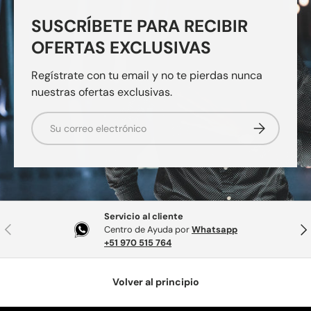
SUSCRÍBETE PARA RECIBIR
OFERTAS EXCLUSIVAS
Regístrate con tu email y no te pierdas nunca
nuestras ofertas exclusivas.
Correo electrónico
Suscribirse
Servicio al cliente
Anterior
Sig
Centro de Ayuda por
Whatsapp
+51 970 515 764
Volver al principio