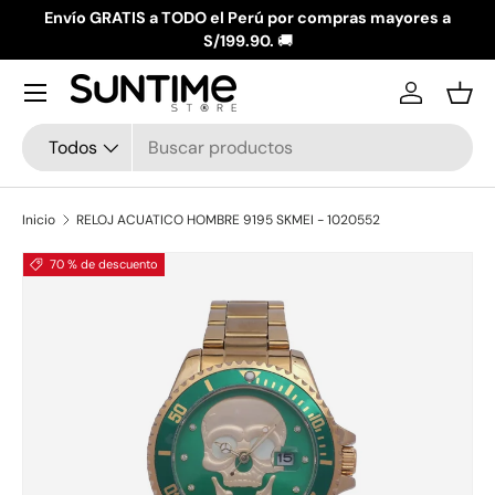
Envío GRATIS a TODO el Perú por compras mayores a
Ir al contenido
S/199.90.
🚚
Menú
Iniciar ses
Ces
Buscar
Tipo de producto
Todos
Inicio
RELOJ ACUATICO HOMBRE 9195 SKMEI - 1020552
La imagen 1 ya está disponible en la vista de galería
70 % de descuento
Ir directamente a la información del producto