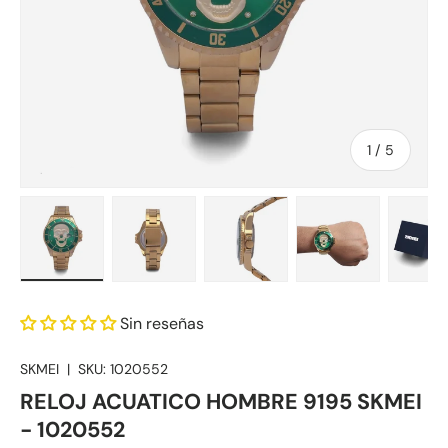
de
1
/
5
Cargar imagen 1 en la vista de galería
Cargar imagen 2 en la vista de galería
Cargar imagen 3 en la vista
Cargar imagen 4
Ca
Sin reseñas
SKMEI
|
SKU:
1020552
RELOJ ACUATICO HOMBRE 9195 SKMEI
- 1020552