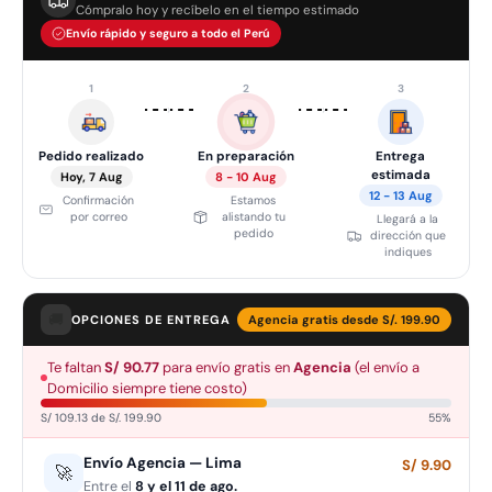
Cómpralo hoy y recíbelo en el tiempo estimado
Envío rápido y seguro a todo el Perú
1
2
3
›
›
Pedido realizado
En preparación
Entrega
estimada
Hoy, 7 Aug
8 - 10 Aug
12 - 13 Aug
Confirmación
Estamos
por correo
alistando tu
Llegará a la
pedido
dirección que
indiques
🚚
OPCIONES DE ENTREGA
Agencia gratis desde S/. 199.90
Te faltan
S/ 90.77
para envío gratis en
Agencia
(el envío a
Domicilio siempre tiene costo)
S/ 109.13 de S/. 199.90
55%
Envío Agencia — Lima
S/ 9.90
🚀
Entre el
8 y el 11 de ago.