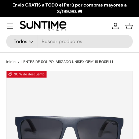
Envío GRATIS a TODO el Perú por compras mayores a
Ir al contenido
S/199.90.
🚚
Menú
Iniciar ses
Ces
Buscar
Tipo de producto
Todos
Inicio
LENTES DE SOL POLARIZADO UNISEX GBM118 BOSELLI
La imagen 1 ya está disponible en la vista de galería
30 % de descuento
Ir directamente a la información del producto