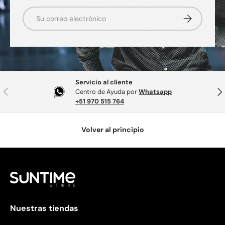
Correo electrónico
Suscribirse
Servicio al cliente
Anterior
Sig
Centro de Ayuda por
Whatsapp
+51 970 515 764
Volver al principio
Nuestras tiendas