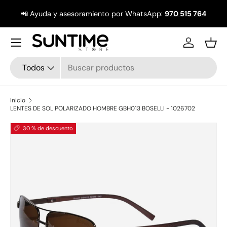
📲 Ayuda y asesoramiento por WhatsApp:
970 515 764
Ir al contenido
Menú
Iniciar ses
Ces
Buscar
Tipo de producto
Todos
Inicio
LENTES DE SOL POLARIZADO HOMBRE GBH013 BOSELLI - 1026702
La imagen 1 ya está disponible en la vista de galería
30 % de descuento
Ir directamente a la información del producto