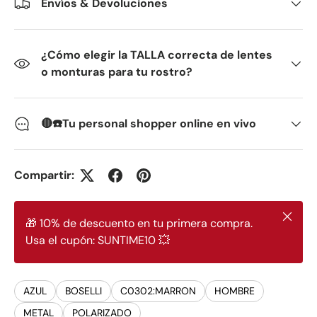
Envíos & Devoluciones
¿Cómo elegir la TALLA correcta de lentes
o monturas para tu rostro?
🔴☎️Tu personal shopper online en vivo
Compartir:
Cerrar
🎁 10% de descuento en tu primera compra.
Usa el cupón: SUNTIME10 💥
AZUL
BOSELLI
C0302:MARRON
HOMBRE
METAL
POLARIZADO