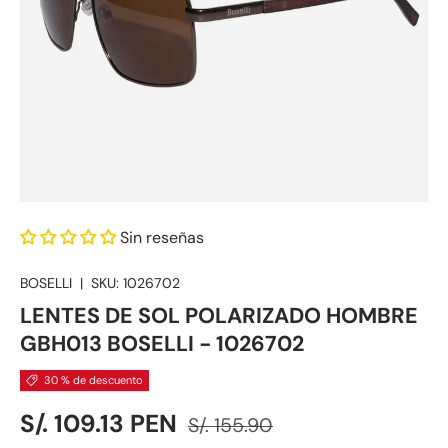
Sin reseñas
BOSELLI
|
SKU:
1026702
LENTES DE SOL POLARIZADO HOMBRE
GBH013 BOSELLI - 1026702
30 % de descuento
Precio de venta
Precio normal
S/. 109.13 PEN
S/. 155.90