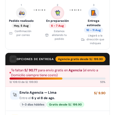
1
2
3
›
›
Pedido realizado
En preparación
Entrega
estimada
Hoy, 5 Aug
6 - 7 Aug
10 - 11 Aug
Confirmación
Estamos
por correo
alistando tu
Llegará a la
pedido
dirección que
indiques
🚚
OPCIONES DE ENTREGA
Agencia gratis desde S/. 199.90
Te faltan
S/ 90.77
para envío gratis en
Agencia
(el envío a
Domicilio siempre tiene costo)
S/ 109.13 de S/. 199.90
55%
Envío Agencia — Lima
S/ 9.90
🚀
Entre el
6 y el 8 de ago.
1–3 días hábiles
Gratis desde S/. 199.90