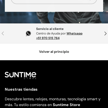
Servicio al cliente
Anterior
Sig
Centro de Ayuda por
Whatsapp
+51 970 515 764
Volver al principio
Nuestras tiendas
Descubre lentes, relojes, monturas, tecnología smart y
más. Tu estilo comienza en
Suntime Store