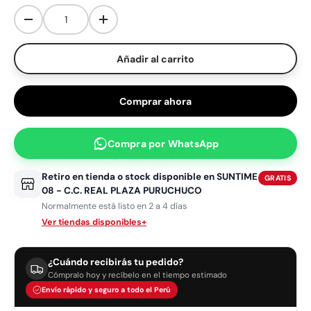
Disminuir cantidad
Aumentar la cantidad
Añadir al carrito
Comprar ahora
Compra por
WhatsApp
Retiro en tienda o stock disponible en
SUNTIME
GRATIS
08 - C.C. REAL PLAZA PURUCHUCO
Normalmente está listo en 2 a 4 días
Ver tiendas disponibles
+
¿Cuándo recibirás tu pedido?
Cómpralo hoy y recíbelo en el tiempo estimado
Envío rápido y seguro a todo el Perú