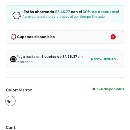
¡Estás ahorrando
S/. 46.77
con el
30% de descuento
!
Aprovecha este precio especial por tiempo limitado.
Cupones disponibles
2
S/ 50 de descuento
-S/ 50
En colecciones seleccionadas · Compra mínima S/ 199.90
Paga hasta en
3 cuotas de S/. 36.37
sin
🔒 100% SEGURO
S/. 59.13
Tu precio con el cupón:
intereses
VALE50
3 × S/. 36.37
Tarjetas de crédito BBVA y más
10% de descuento
-10%
3 × S/. 36.37
Todas las tarjetas de crédito
En tu primera compra · Sin monto mínimo
124 disponibles
Color:
Marrón
S/. 98.22
Tu precio con el cupón:
2 × S/. 54.56
Sin tarjeta de crédito
Marrón
SUNTIME10%
Aplica un solo cupón por pedido. No se puede combinar con otros descuentos.
Cant.