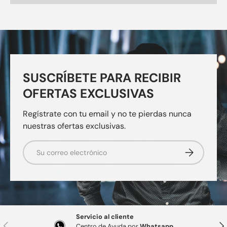
SUSCRÍBETE PARA RECIBIR
OFERTAS EXCLUSIVAS
Regístrate con tu email y no te pierdas nunca
nuestras ofertas exclusivas.
Correo electrónico
Suscribirse
Servicio al cliente
Anterior
Sig
Centro de Ayuda por
Whatsapp