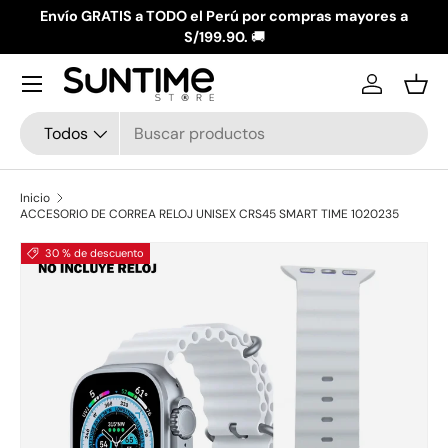
Envío GRATIS a TODO el Perú por compras mayores a
Ir al contenido
S/199.90.
🚚
Menú
Iniciar ses
Ces
Buscar
Tipo de producto
Todos
Inicio
ACCESORIO DE CORREA RELOJ UNISEX CRS45 SMART TIME 1020235
La imagen 1 ya está disponible en la vista de galería
30 % de descuento
Ir directamente a la información del producto