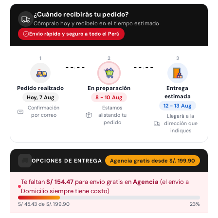
¿Cuándo recibirás tu pedido?
Cómpralo hoy y recíbelo en el tiempo estimado
Envío rápido y seguro a todo el Perú
1
2
3
›
›
Pedido realizado
En preparación
Entrega
estimada
Hoy, 7 Aug
8 - 10 Aug
12 - 13 Aug
Confirmación
Estamos
por correo
alistando tu
Llegará a la
pedido
dirección que
indiques
🚚
OPCIONES DE ENTREGA
Agencia gratis desde S/. 199.90
Te faltan
S/ 154.47
para envío gratis en
Agencia
(el envío a
Domicilio siempre tiene costo)
S/ 45.43 de S/. 199.90
23%