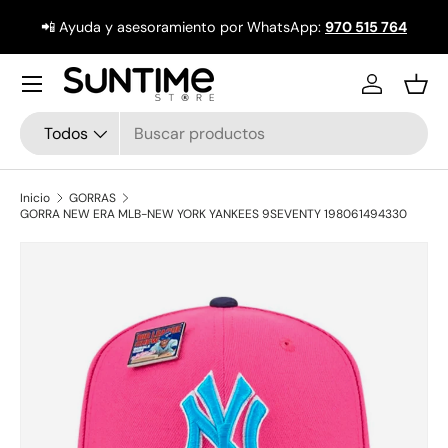
📲 Ayuda y asesoramiento por WhatsApp:
970 515 764
Ir al contenido
Menú
Iniciar ses
Ces
Buscar
Tipo de producto
Todos
Inicio
GORRAS
GORRA NEW ERA MLB-NEW YORK YANKEES 9SEVENTY 198061494330
La imagen 1 ya está disponible en la vista de galería
Ir directamente a la información del producto