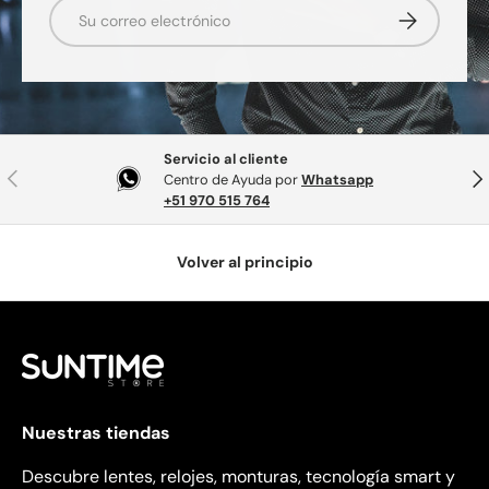
Correo electrónico
Suscribirse
Servicio al cliente
Anterior
Sig
Centro de Ayuda por
Whatsapp
+51 970 515 764
Volver al principio
Nuestras tiendas
Descubre lentes, relojes, monturas, tecnología smart y