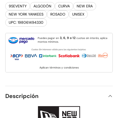
9SEVENTY
ALGODÓN
CURVA
NEW ERA
NEW YORK YANKEES
ROSADO
UNISEX
UPC: 198061494330
3, 6, 9 o 12
Puedes pagar en
cuotas sin interés, aplica
montos mínimos.
Aplican términos y condiciones
Descripción