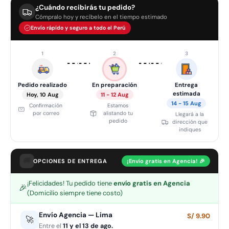
¿Cuándo recibirás tu pedido?
Cómpralo hoy y recíbelo en el tiempo estimado
Envío rápido y seguro a todo el Perú
1
2
3
›
›
Pedido realizado
En preparación
Entrega
estimada
Hoy, 10 Aug
11 - 12 Aug
14 - 15 Aug
Confirmación
Estamos
por correo
alistando tu
Llegará a la
pedido
dirección que
indiques
🚚
OPCIONES DE ENTREGA
¡Envío gratis en Agencia! 🎉
¡Felicidades! Tu pedido tiene
envío gratis en Agencia
🎉
(Domicilio siempre tiene costo)
Envío Agencia — Lima
S/ 9.90
🚀
Entre el
11 y el 13 de ago.