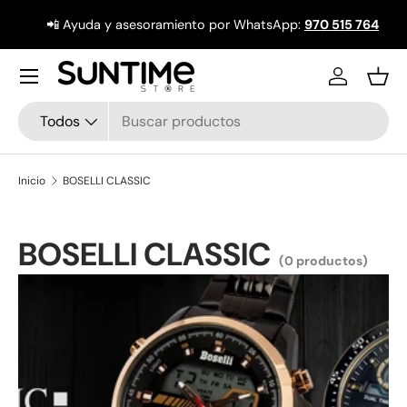
📲 Ayuda y asesoramiento por WhatsApp:
970 515 764
Ir al contenido
Menú
Iniciar ses
Ces
Buscar
Tipo de producto
Todos
Inicio
BOSELLI CLASSIC
BOSELLI CLASSIC
(0 productos)