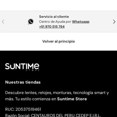
Servicio al cliente
Anterior
Sig
Centro de Ayuda por
Whatsapp
+51 970 515 764
Volver al principio
Nuestras tiendas
Descubre lentes, relojes, monturas, tecnología smart y
más. Tu estilo comienza en
Suntime Store
RUC: 20537519461
Razón Social: CENTAUROS DEL PERU CEDEP E.I.R.L.