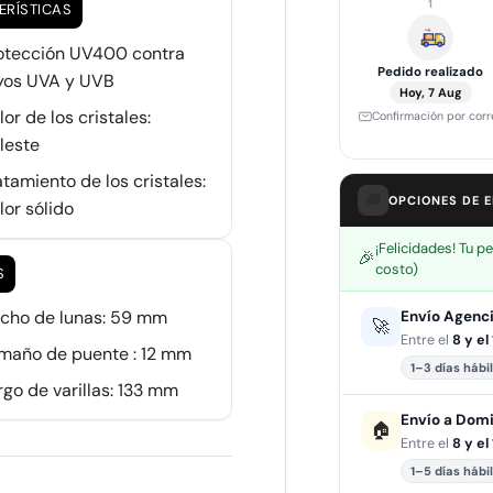
1
ERÍSTICAS
otección UV400 contra
Pedido realizado
yos UVA y UVB
Hoy, 7 Aug
lor de los cristales:
Confirmación por corr
leste
atamiento de los cristales:
🚚
OPCIONES DE 
lor sólido
¡Felicidades! Tu p
🎉
costo)
S
cho de lunas: 59 mm
Envío Agenc
🚀
Entre el
8 y el
maño de puente : 12 mm
1–3 días hábi
rgo de varillas: 133 mm
Envío a Domi
🏠
Entre el
8 y el
1–5 días hábi