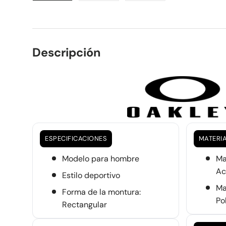
Cargar imagen 1 en la vista de galería
Cargar imagen 2 en la vista de gal
Cargar imagen 3 en la 
Descripción
ESPECIFICACIONES
MATERI
Modelo para hombre
Ma
Ac
Estilo deportivo
Ma
Forma de la montura:
Po
Rectangular