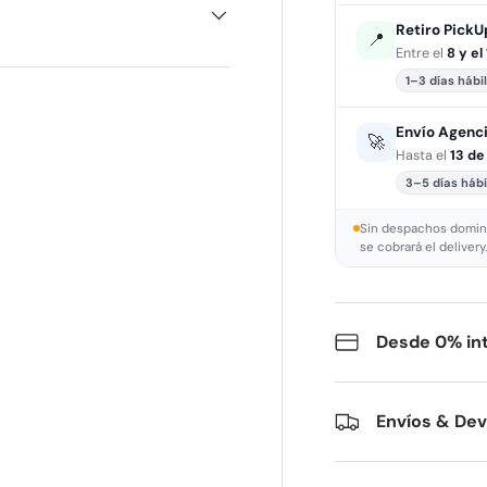
Retiro Pick
📍
Entre el
8 y el
1–3 días hábi
Envío Agenci
🚀
Hasta el
13 de
3–5 días hábi
Sin despachos doming
se cobrará el delivery
Desde 0% in
Envíos & De