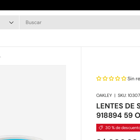
yuda y asesoramiento por WhatsApp:
970 515 764
188 918894 59 OAKLEY
Sin r
OAKLEY
|
SKU:
10307
LENTES DE
918894 59 
30 % de descuent