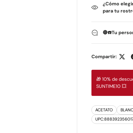
¿Cómo elegir
para tu rost
🔴☎️Tu perso
Compartir:
🎁 10% de descue
SUNTIME10 💥
ACETATO
BLAN
UPC:88839235601