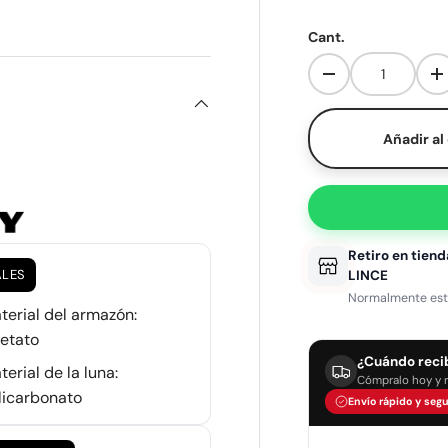
Aplica un solo cupón por
ería
vista de galería
Cant.
Disminuir cantid
A
Añadir al
Retiro en tiend
ALES
LINCE
Normalmente está 
terial del armazón:
etato
¿Cuándo reci
terial de la luna:
Cómpralo hoy y 
licarbonato
Envío rápido y segu