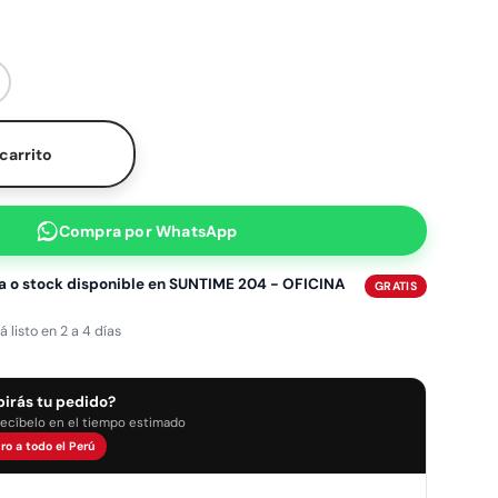
 pedido. No se puede combinar con otros descuentos.
ad
umentar la cantidad
 carrito
Compra por
WhatsApp
a o stock disponible en
SUNTIME 204 - OFICINA
GRATIS
listo en 2 a 4 días
birás tu pedido?
recíbelo en el tiempo estimado
ro a todo el Perú