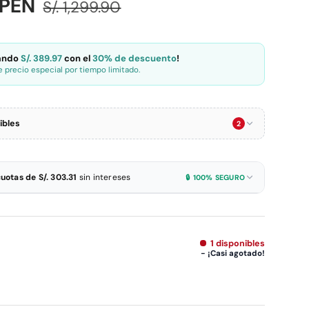
venta
Precio normal
3 PEN
S/. 1,299.90
rando
S/. 389.97
con el
30% de descuento
!
 precio especial por tiempo limitado.
ibles
2
-S/ 50
nadas · Compra mínima S/ 199.90
cuotas de S/. 303.31
sin intereses
🔒 100% SEGURO
S/. 859.93
n:
303.31
Tarjetas de crédito BBVA y más
-10%
303.31
Todas las tarjetas de crédito
1 disponibles
Sin monto mínimo
- ¡Casi agotado!
S/. 818.94
n:
454.96
Sin tarjeta de crédito