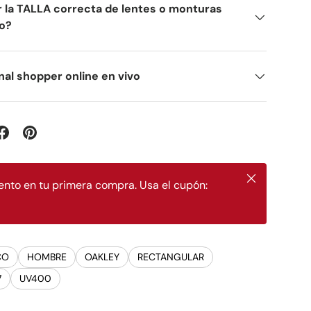
 la TALLA correcta de lentes o monturas
ro?
nal shopper online en vivo
Cerrar
nto en tu primera compra. Usa el cupón:
CO
HOMBRE
OAKLEY
RECTANGULAR
7
UV400