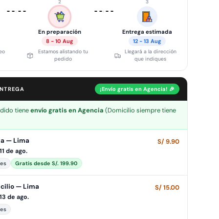
2
3
›
›
En preparación
Entrega estimada
8 - 10 Aug
12 - 13 Aug
eo
Estamos alistando tu
Llegará a la dirección
pedido
que indiques
ENTREGA
¡Envío gratis en Agencia! 🎉
edido tiene
envío gratis en Agencia
(Domicilio siempre tiene
ia — Lima
S/ 9.90
 11 de ago.
les
Gratis desde S/. 199.90
cilio — Lima
S/ 15.00
 13 de ago.
les