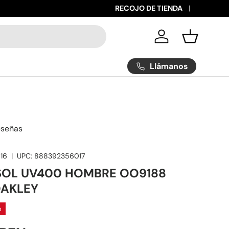
RECOJO DE TIENDA
Iniciar sesión
Cesta
Llámanos
eseñas
16
|
UPC:
888392356017
 SOL UV400 HOMBRE OO9188
OAKLEY
o