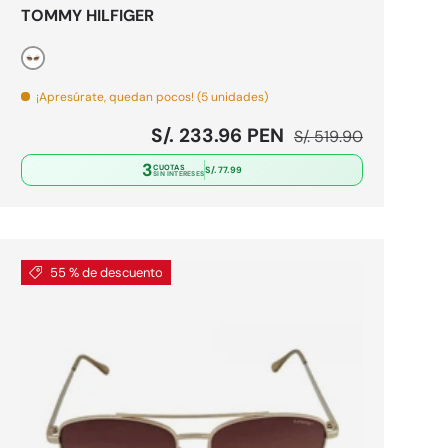
TOMMY HILFIGER
Dorado
¡Apresúrate, quedan pocos! (5 unidades)
Precio de venta
Precio normal
S/. 233.96 PEN
S/. 519.90
3
CUOTAS
S/. 77.99
SIN INTERESES
55 % de descuento