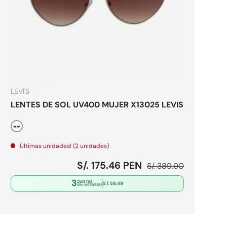
es
Elegir opciones
LEVI'S
LENTES DE SOL UV400 MUJER X13025 LEVIS
Dorado
¡Últimas unidades! (2 unidades)
Precio de venta
Precio normal
S/. 175.46 PEN
S/. 389.90
3
CUOTAS
S/. 58.49
SIN INTERESES