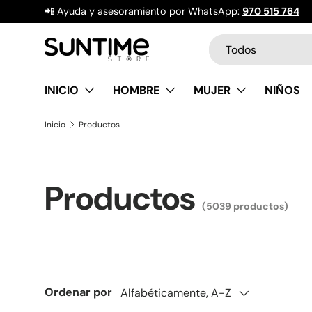
📲 Ayuda y asesoramiento por WhatsApp:
970 515 764
Ir al contenido
Buscar
Tipo de producto
Todos
INICIO
HOMBRE
MUJER
NIÑOS
Inicio
Productos
Productos
(5039 productos)
Ordenar por
Alfabéticamente, A-Z