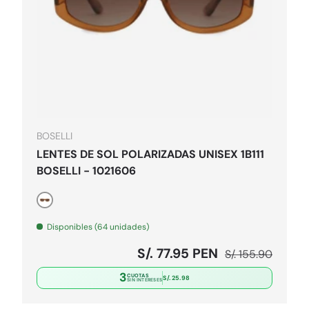
pciones
Elegir opcion
BOSELLI
LENTES DE SOL POLARIZADAS UNISEX 1B111
BOSELLI - 1021606
Marrón
Disponibles (64 unidades)
al
Precio de venta
Precio normal
S/. 77.95 PEN
S/. 155.90
3
CUOTAS
S/. 25.98
SIN INTERESES