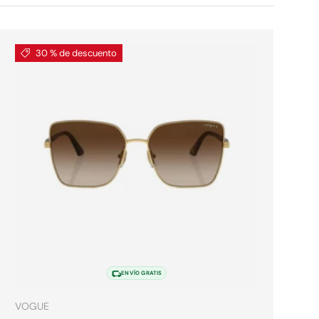
30 % de descuento
es
Elegir opciones
ENVÍO GRATIS
VOGUE