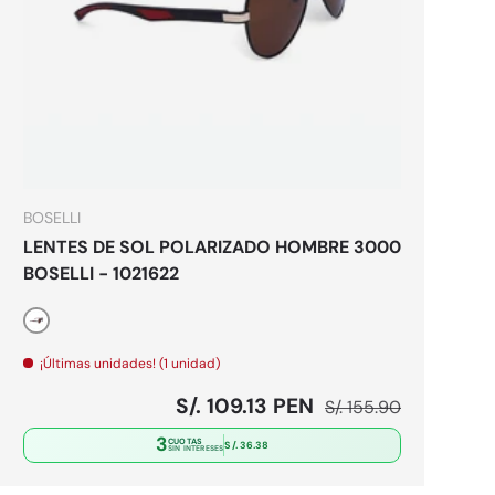
es
Elegir opciones
BOSELLI
LENTES DE SOL POLARIZADO HOMBRE 3000
BOSELLI - 1021622
Marrón
¡Últimas unidades! (1 unidad)
Precio de venta
Precio normal
S/. 109.13 PEN
S/. 155.90
3
CUOTAS
S/. 36.38
SIN INTERESES