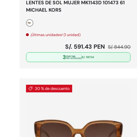
LENTES DE SOL MUJER MK1143D 101473 61
MICHAEL KORS
Dorado
¡Últimas unidades! (1 unidad)
Precio de venta
Precio norma
S/. 591.43 PEN
S/. 844.90
3
CUOTAS
S/. 197.14
SIN INTERESES
30 % de descuento