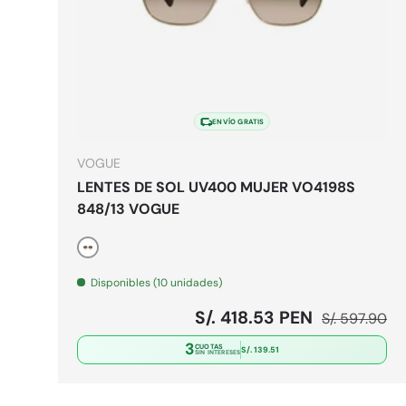
Elegir o
ENVÍO GRATIS
VOGUE
LENTES DE SOL UV400 MUJER VO4198S
848/13 VOGUE
Dorado
Disponibles (10 unidades)
Precio de venta
Precio norma
S/. 418.53 PEN
S/. 597.90
3
CUOTAS
S/. 139.51
SIN INTERESES