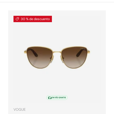
30 % de descuento
pciones
Elegir opcion
ENVÍO GRATIS
VOGUE