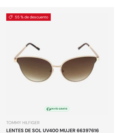
55 % de descuento
es
Elegir opciones
ENVÍO GRATIS
TOMMY HILFIGER
LENTES DE SOL UV400 MUJER 66397616