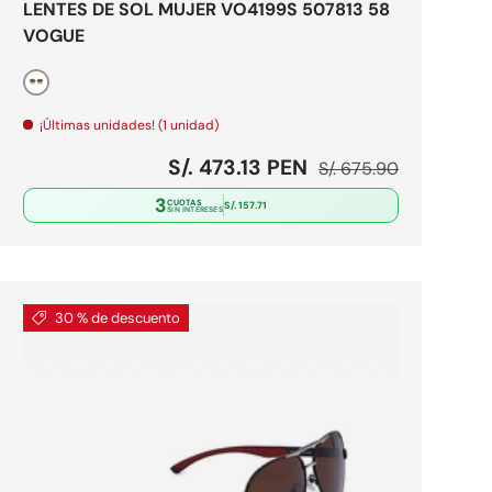
LENTES DE SOL MUJER VO4199S 507813 58
VOGUE
Dorado
¡Últimas unidades! (1 unidad)
Precio de venta
Precio normal
S/. 473.13 PEN
S/. 675.90
3
CUOTAS
S/. 157.71
SIN INTERESES
30 % de descuento