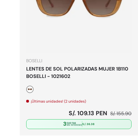
Elegir o
BOSELLI
LENTES DE SOL POLARIZADAS MUJER 1B110
BOSELLI - 1021602
Marrón
¡Últimas unidades! (2 unidades)
Precio de venta
Precio norm
S/. 109.13 PEN
S/. 155.90
3
CUOTAS
S/. 36.38
SIN INTERESES