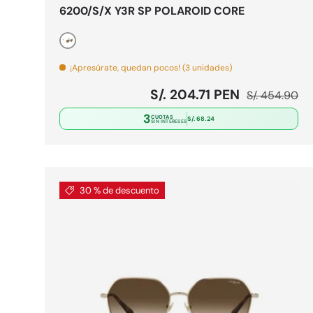
6200/S/X Y3R SP POLAROID CORE
Dorado
¡Apresúrate, quedan pocos! (3 unidades)
Precio de venta
Precio norma
S/. 204.71 PEN
S/. 454.90
3
CUOTAS
S/. 68.24
SIN INTERESES
30 % de descuento