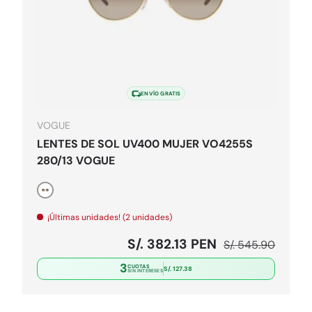
pciones
Elegir opcion
ENVÍO GRATIS
VOGUE
LENTES DE SOL UV400 MUJER VO4255S
280/13 VOGUE
Dorado
¡Últimas unidades! (2 unidades)
l
Precio de venta
Precio normal
S/. 382.13 PEN
S/. 545.90
3
CUOTAS
S/. 127.38
SIN INTERESES