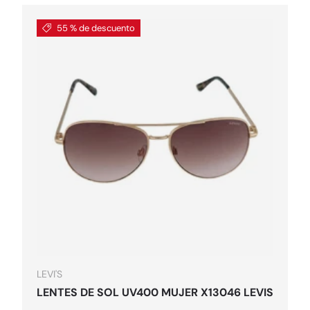
55 % de descuento
pciones
Elegir opcion
LEVI'S
LENTES DE SOL UV400 MUJER X13046 LEVIS