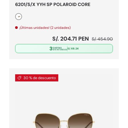
6201/S/X YYH SP POLAROID CORE
Dorado
¡Últimas unidades! (2 unidades)
l
Precio de venta
Precio normal
S/. 204.71 PEN
S/. 454.90
3
CUOTAS
S/. 68.24
SIN INTERESES
30 % de descuento